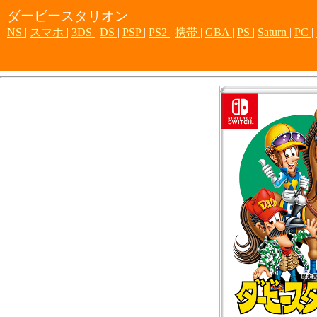
ダービースタリオン
NS
|
スマホ
|
3DS
|
DS
|
PSP
|
PS2
|
携帯
|
GBA
|
PS
|
Saturn
|
PC
|