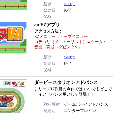
e-script
運営
発売日
終了
価格
－
au EZアプリ
アクセス方法：
EZメニュー→トップメニュー
カテゴリ（メニューリスト）→ケータイコン
音楽・育成→ダビスタVA
e-script
運営
発売日
終了
価格
－
ダービースタリオンアドバンス
シリーズ17作目の今作では いつでもどこで
ーイアドバンス用として登場！！
対応機種
ゲームボーイアドバンス
発売元
エンターブレイン