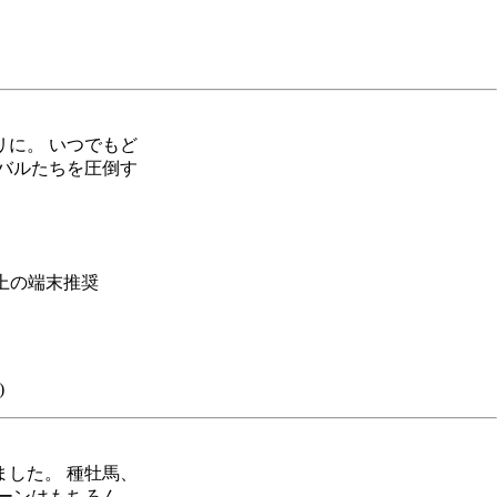
に。 いつでもど
バルたちを圧倒す
上の端末推奨
)
した。 種牡馬、
ーンはもちろん