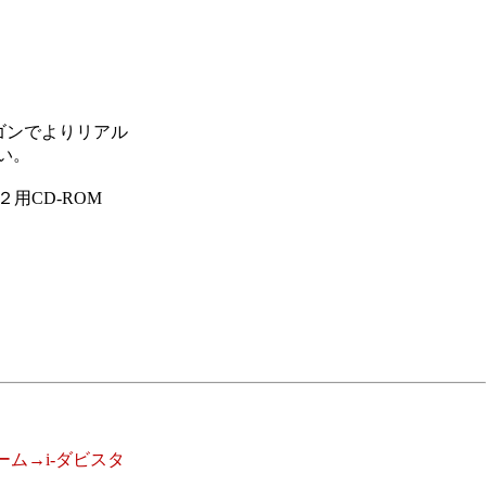
ゴンでよりリアル
い。
用CD-ROM
ーム→i-ダビスタ