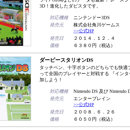
3D！進化したダビスタです。
対応機種
ニンテンドー3DS
発売元
株式会社角川ゲームス
>>公式HP
発売日
２０１４．１２．４
価格
６３８０円（税込）
ダービースタリオンDS
タッチペン、十字ボタンのどちらでも快適プレ
って全国のプレイヤーと対戦する 『インタ
加しよう！
対応機種
Nintendo DS 及び Nintendo D
発売元
エンターブレイン
>>公式HP
発売日
２００８．６．２６
価格
６０５０円（税込）