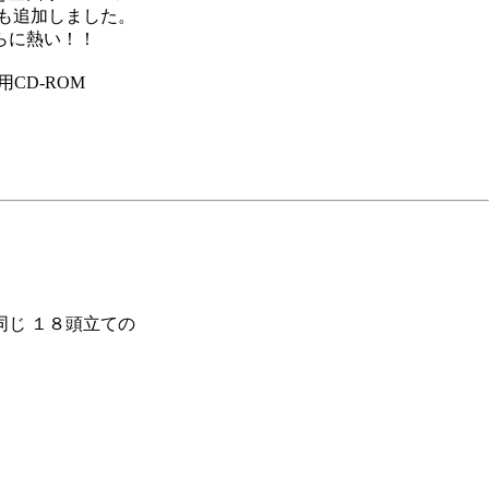
も追加しました。
らに熱い！！
CD-ROM
じ １８頭立ての