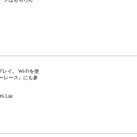
イ。 Wi-Fiを使
ーレース』にも参
S Lite