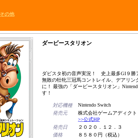
その他
ダービースタリオン
ダビスタ初の音声実況！ 史上最多GI９勝
無敗の牡牝三冠馬コントレイル、デアリン
に！ 最強の「ダービースタリオン」Nintendo 
す！
Nintendo Switch
対応機種
発売元
株式会社ゲームアディクト
>>公式HP
発売日
２０２０．１２．３
価格
８５８０円（税込）