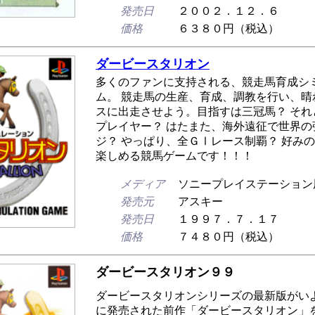
発売日
２００２．１２．６
価格
６３８０円（税込）
ダービースタリオン
多くのファンに支持される、競走馬育成シ
ム。 競走馬の生産、育成、調教を行い、晴
スに出走させよう。目指すは三冠馬？ それ
プレイヤー？ はたまた、海外遠征で世界の
ジ？ やっぱり、全ＧⅠレース制覇？ 好み
楽しめる競馬ゲームです！！！
メディア
ソニープレイステーション用
発売元
アスキー
発売日
１９９７．７．１７
価格
７４８０円（税込）
ダービースタリオン９９
ダービースタリオンシリーズの最新版がいよ
に発売された前作「ダービースタリオン」