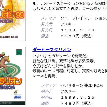
ル。 ポケットステーション対応など新機能
もちろん１８頭立ても再現。ゴール前がさ
メディア
ソニープレイステーション用
発売元
アスキー
発売日
１９９９．９．３０
価格
５２８０円（税込）
ダービースタリオン
いよいよセガサターンで発売だ。
新たな種牡馬、繁殖牝馬が多数登場。
今度はどんな配合を楽しむか。
最新のレース日程に対応し、実際の競馬と同
レースも再現。
メディア
セガサターン用CD-ROM
発売元
アスキー
発売日
１９９９．３．２５
価格
７４８０円（税込）