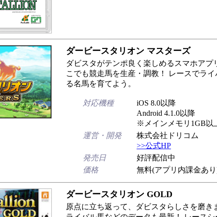
ダービースタリオン マスターズ
ダビスタがテンポ良く楽しめるスマホアプリ
こでも競走馬を生産・調教！ レースでライ
る名馬を育てよう。
対応機種
iOS 8.0以降
Android 4.1.0以降
※メインメモリ1GB以
運営・開発
株式会社ドリコム
>>公式HP
発売日
好評配信中
価格
無料(アプリ内課金あり
ダービースタリオン GOLD
原点に立ち返って、ダビスタらしさを磨きま
ライバル馬などのデータも最新！ レースシ